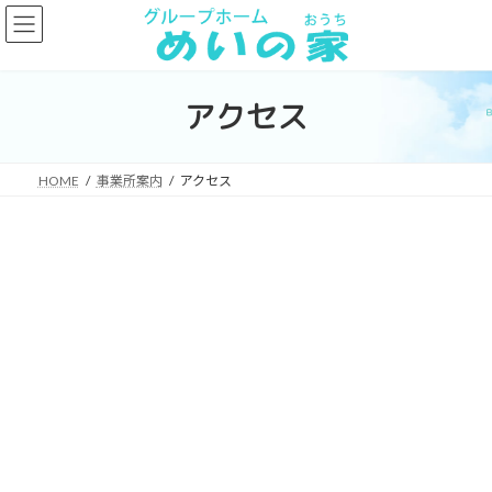
コ
ナ
ン
ビ
テ
ゲ
ン
ー
ツ
シ
アクセス
へ
ョ
ス
ン
キ
に
HOME
事業所案内
アクセス
ッ
移
プ
動