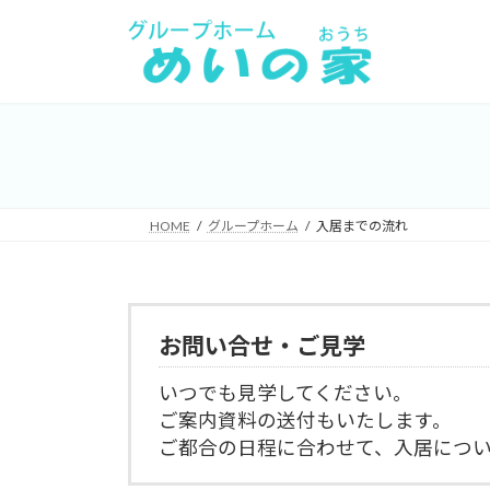
コ
ナ
ン
ビ
テ
ゲ
ン
ー
ツ
シ
へ
ョ
ス
ン
キ
に
HOME
グループホーム
入居までの流れ
ッ
移
プ
動
お問い合せ・ご見学
いつでも見学してください。
ご案内資料の送付もいたします。
ご都合の日程に合わせて、入居につ