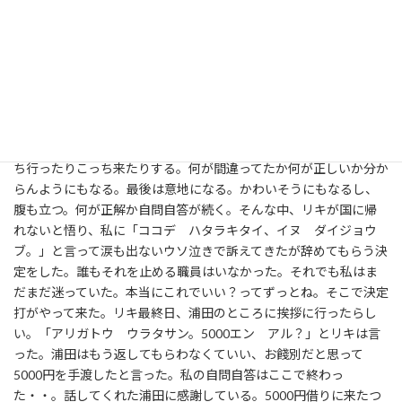
ドネシアにいる父母に怒られてLINEブロックされてしまって・・
リキは慌てた。日本にいなくちゃいけない、帰る場所ない！！っ
てね。今までの私ならきっとこういう場面・・許してどうにか犬
に会わないように配慮してほしいって皆に頼んで何事もなかったよ
うに明日からも日常を続けただろう。「いい人」になってね。
でも、それやめた！！！何事もなかったように続けるほうが楽だ
と思うくらい辞めてもらう決断は辛い。気持ちがガクブルにあっ
ち行ったりこっち来たりする。何が間違ってたか何が正しいか分か
らんようにもなる。最後は意地になる。かわいそうにもなるし、
腹も立つ。何が正解か自問自答が続く。そんな中、リキが国に帰
れないと悟り、私に「ココデ ハタラキタイ、イヌ ダイジョウ
ブ。」と言って涙も出ないウソ泣きで訴えてきたが辞めてもらう決
定をした。誰もそれを止める職員はいなかった。それでも私はま
だまだ迷っていた。本当にこれでいい？ってずっとね。そこで決定
打がやって来た。リキ最終日、浦田のところに挨拶に行ったらし
い。「アリガトウ ウラタサン。5000エン アル？」とリキは言
った。浦田はもう返してもらわなくていい、お餞別だと思って
5000円を手渡したと言った。私の自問自答はここで終わっ
た・・。話してくれた浦田に感謝している。5000円借りに来たつ