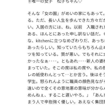
☝唯一の女子 松子ちゃん♡
そんな「女の園」がめいの家にもあって
る。ただ、長い人生を歩んできた方々だ
い。入居の方には、ね。以前 入職され
ある、ほんとにあった申し訳ない話だ。
な、kitchenに立つなめざわりだ、あ
あったらしい。知っていたらもちろん止
ツを知っている。質が悪い。でもそれに
かったなぁ‥‥。ともあれ‥‥新人の婆
まっていた。そこの席は私の席や、私の
レの紙使わんとって‥とか言う。後はそ
学生。怒られんように職員の顔色見なが
遠いので全くその意地悪の意味が分から
めんねぇ、すること遅いやろ。」「あん
まう人で辛抱強く優しい。あえなく集団