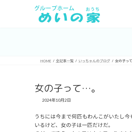
コ
ナ
ン
ビ
テ
ゲ
ン
ー
ツ
シ
へ
ョ
ス
ン
キ
に
HOME
全記事一覧
いっちゃんのブログ
女の子って
ッ
移
プ
動
女の子って…。
2024年10月2日
うちには今まで何匹もわんこがいたし今
いるけど、女の子は一匹だけだ。