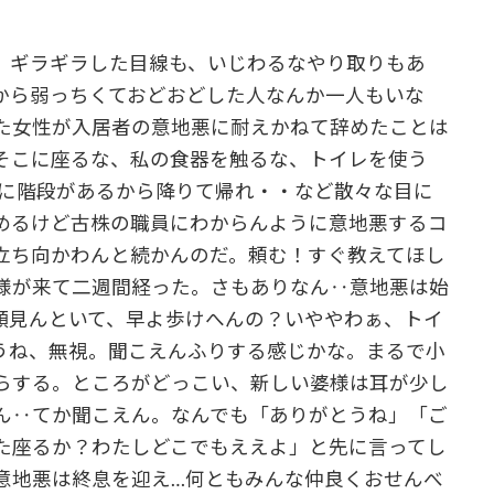
。ギラギラした目線も、いじわるなやり取りもあ
から弱っちくておどおどした人なんか一人もいな
た女性が入居者の意地悪に耐えかねて辞めたことは
そこに座るな、私の食器を触るな、トイレを使う
っちに階段があるから降りて帰れ・・など散々な目に
めるけど古株の職員にわからんように意地悪するコ
立ち向かわんと続かんのだ。頼む！すぐ教えてほし
様が来て二週間経った。さもありなん‥意地悪は始
顔見んといて、早よ歩けへんの？いややわぁ、トイ
うね、無視。聞こえんふりする感じかな。まるで小
らする。ところがどっこい、新しい婆様は耳が少し
ん‥てか聞こえん。なんでも「ありがとうね」「ご
た座るか？わたしどこでもええよ」と先に言ってし
意地悪は終息を迎え…何ともみんな仲良くおせんべ