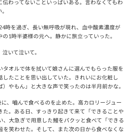
に伝わってないこといっぱいある。言わなくてもわ
い。
が24時を過ぎ、長い無呼吸が現れ、血中酸素濃度が
中の1時半婆様の元へ。静かに旅立っていった。
、泣いて泣いて。
いタオルで体を拭いて娘さんに選んでもらった服を
話したことを思い出していた。きれいにお化粧し
ば）やもん」と大きな声で笑ったのは半月前かな。
後に、嚙んで食べるのを止めた。高カロリージュー
きた。ある日、すっきり起きて来て「できることや
い、大急ぎで用意した鰻をパクッと食べて「できる
皆を笑わせた。そして、また次の日から食べなくな