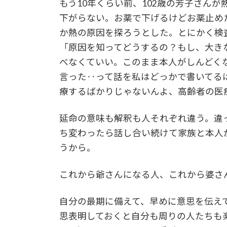
もう10年くらい前、102歳の芳子さん
下がらない。お薬で下げるけどお薬止め
か熱の原因を探ろうとした。とにかく検
「原因を知ってどうするの？もし、大き
べなくていい。このまま本人がしんどく
言った‥って話を私はどっかで書いてる
療するばかりじゃないんよ、高齢者の医
延命の意味も解釈も人それぞれ違う。違
ち変わったら話し合い続けて家族と本人
うから。
これから爺さんになる人、これから婆さ
自分の最期に備えて、早めに意思を伝え
思表明しておくと自分も周りの人たちも