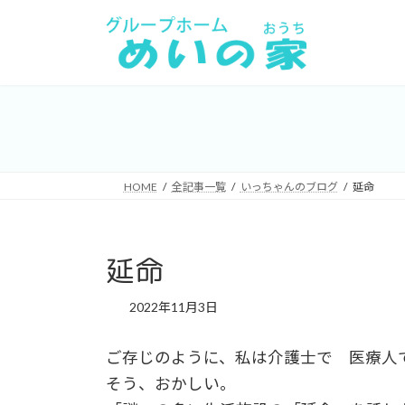
コ
ナ
ン
ビ
テ
ゲ
ン
ー
ツ
シ
へ
ョ
ス
ン
キ
に
HOME
全記事一覧
いっちゃんのブログ
延命
ッ
移
プ
動
延命
2022年11月3日
ご存じのように、私は介護士で 医療人
そう、おかしい。