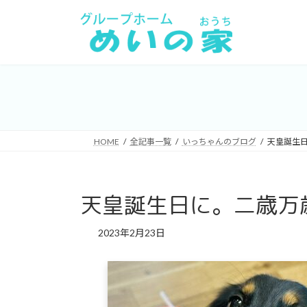
コ
ナ
ン
ビ
テ
ゲ
ン
ー
ツ
シ
へ
ョ
ス
ン
キ
に
HOME
全記事一覧
いっちゃんのブログ
天皇誕生日
ッ
移
プ
動
天皇誕生日に。二歳万歳!
2023年2月23日