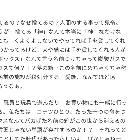
てるの？なぜ捨てるの？人間のする事って鬼畜。
うが 捨てる「神」なんて本当に「神」なわけな
ても くよくよしないでやってれば手を貸してくれ
わかってるけど。犬や猫には手を貸してくれる人が
ボックス」なんて言う名前つけちゃって炭酸ガスで
クスて何？！？夢の箱‥この名前にめちゃくちゃ怒
名前の施設が殺処分する。愛護、なんてほど遠
ろうなぁ。
 職員と玩具で遊んだり お買い物にも一緒に行っ
る。私たちは コテツひとり、たった一つの命をつ
クスなんてバカげた名前の箱がこの世から消えるの
言葉じゃない単語が存在するのか！？ それってど
ことしてた時代があったらしいよ、ばかじゃねー。