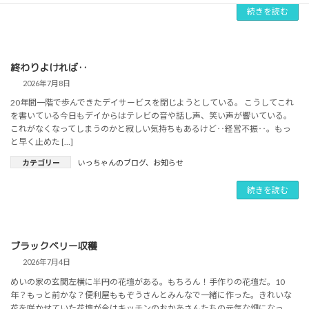
続きを読む
終わりよければ‥
2026年7月8日
20年間一階で歩んできたデイサービスを閉じようとしている。 こうしてこれ
を書いている今日もデイからはテレビの音や話し声、笑い声が響いている。
これがなくなってしまうのかと寂しい気持ちもあるけど‥経営不振‥。もっ
と早く止めた […]
カテゴリー
いっちゃんのブログ
、
お知らせ
続きを読む
ブラックベリー収穫
2026年7月4日
めいの家の玄関左横に半円の花壇がある。もちろん！手作りの花壇だ。10
年？もっと前かな？便利屋ももぞうさんとみんなで一緒に作った。きれいな
花を咲かせていた花壇が今はキッチンのおかあさんたちの元気な畑になっ