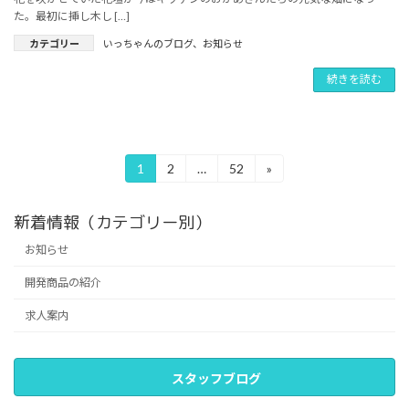
た。最初に挿し木し […]
カテゴリー
いっちゃんのブログ
、
お知らせ
続きを読む
投
1
2
…
52
»
固
固
固
定
定
定
稿
ペ
ペ
ペ
新着情報（カテゴリー別）
の
ー
ー
ー
ジ
ジ
ジ
お知らせ
ペ
開発商品の紹介
ー
ジ
求人案内
送
り
スタッフブログ