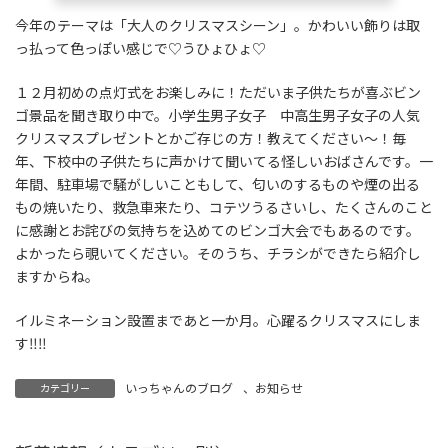
今年のテーマは「大人のクリスマスシーン」。かわいい飾りは取
っ払って色っぽい感じで♡うひょひょ♡
１２月初めの点灯式をお楽しみに！ただいま子供たちが喜ぶビン
ゴ景品を聞き取り中で。小学生男子女子 中高生男子女子の人気
クリスマスプレゼントとかご存じの方！教えてください～！毎
年、下校中の子供たちに声かけて聞いてる怪しいおばさんです。一
年間、駐車場で騒がしいこともして、匂いのするものや煙の出る
もの焼いたり、救急車来たり、コテツうるさいし、たくさんのこと
に感謝とお詫びの気持ちを込めてのビンゴ大会でもあるのです。
よかったら覗いてください。そのうち、チラシができたら紹介し
ますからね。
イルミネーション設置まであと一か月。心躍るクリスマスにしま
す‼‼
いっちゃんのブログ
、
お知らせ
カテゴリー