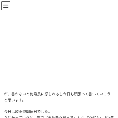
コ
ナ
ン
ビ
テ
ゲ
ン
ー
ツ
シ
全記事一覧
へ
ョ
ス
ン
キ
に
HOME
全記事一覧
スタッフブログ
歌謡祭
ッ
移
プ
動
歌謡祭
2020年9月20日
おひさしぶりです、こんにちは
このブログ読んでる人っているのかな？と大きな疑問はあります
が、書かないと施設長に怒られるし今日も頑張って書いていこう
と思います。
今日は歌謡祭開催日でした。
なにかっていうと、皆で『また逢う日まで』とか『YMCA』『少年