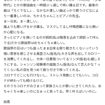
時代』とかの歌謡曲を一時間ぶっ通しで唄い踊る日です。最後の
曲は『ろくでなし』、なかなか激しい曲ばっかり歌うけどなによ
り一番激しいのは、ちかえちゃんことピアノの先生。
まー元気。まー激しい。
誰よりも歌い汗をかき踊る。マスクしてるし呼吸困難になら無い
か心配になる。
きっとピアノを弾いてるのが師匠(私は敬意を込めて師匠って呼ん
でる)だから歌謡祭はめちゃくちゃ楽しい。
歌謡祭の日はいつも座ったまま出来る限り動きたくないっていう
強い意思を感じさせる美空さん(仮名)も大きな声を出してカロリー
を消費してくれるし、大体一日悪態ついてるリンダ(仮名)も嬉しそ
うにする。シャンソン経験者の越路さん(仮名)なんて恋人かな？っ
てくらい私の目を見つめて振り付きで唄ってくれる。
コロナでどこにも行けないし、ストレス発散にとてもいい。コロ
ナが終わっても続けるけど。
そのうちコロナがおさまって家族さんとか歌いにきてくれたら、め
ちゃくちゃ楽しいのになぁっと思ってる。早く叶えばいいのに。
由香