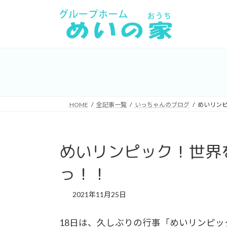
コ
ナ
ン
ビ
テ
ゲ
ン
ー
ツ
シ
へ
ョ
ス
ン
キ
に
HOME
全記事一覧
いっちゃんのブログ
めいリン
ッ
移
プ
動
めいリンピック！世界
っ！！
2021年11月25日
18日は、久しぶりの行事「めいリンピ