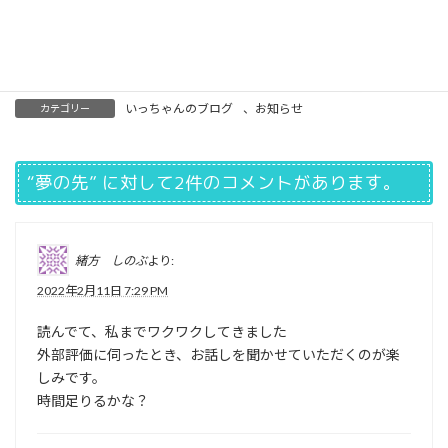
三年前みんなで飛ばした風船・・春に飛ばそ！
いっちゃんのブログ
、
お知らせ
カテゴリー
“
夢の先
” に対して2件のコメントがあります。
緒方 しのぶ
より:
2022年2月11日 7:29 PM
読んでて、私までワクワクしてきました
外部評価に伺ったとき、お話しを聞かせていただくのが楽
しみです。
時間足りるかな？