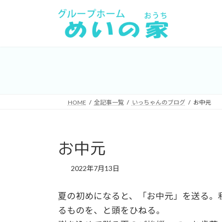
コ
ナ
ン
ビ
テ
ゲ
ン
ー
ツ
シ
へ
ョ
ス
ン
キ
に
HOME
全記事一覧
いっちゃんのブログ
お中元
ッ
移
プ
動
お中元
2022年7月13日
夏の初めになると、「お中元」を送る。
るものを、と頭をひねる。 お中