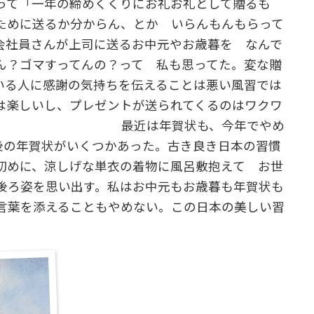
って「一年の締めくくりにお礼お礼として贈るも
ために送るか分からん、とか いらんもんもらって
会社員さんが上司に送るお中元やお歳暮を なんで
ん？ゴマすってんの？って 私も思ってた。変な贈
いる人に感謝の気持ちを伝えることは悪い風習では
は楽しいし、プレゼントが送られてくるのはワクワ
年賀状も、今年でやめ
最後の年賀状がいくつかあった。古き良き日本の習慣
初めに、涼しげな単衣の着物に風呂敷抱えて お世
後ろ姿を思い出す。私はお中元もお歳暮も年賀状も
言葉を添えることもやめない。この日本の美しい習