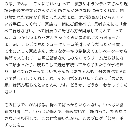
の家」でね。「こんにちは～」って 家族やボランティアさんや現
場研修の方や業者さんやご近所さんが好きな時に来てくれて、開
け放たれた玄関が自慢だったんだよね。誰が職員か分からんくら
い皆手伝ってくれて、家族も一緒にご飯食べて、業者さんにも「食
べて行きなさい」って厨房のお母さん方が用意してくれて、って
ね。なつかしいより‥忘れちゃうくらい昔の話になっちゃった
よ。朝、テレビで見たシュークリーム美味しそうだったから買っ
て来たよって家族さん、大きなケーキの箱抱えてエレベーターから
笑顔で来られて、お昼ご飯前なのにみんなでクリームだらけにな
って頬張ったり、炭おこして焼き芋焼いてたら子供たちが学校帰
り、食べて行きーってじいちゃんもばあちゃんも自分の食べてる焼
き芋差し出してくれて、ね。その日常を取り戻すために「めいの
家」は踏ん張らんといかんのです。どうか、どうか、わかってくだ
さい！
その日まで、がんばる。折れてばっかりいられない。いっぱい食
費の計算して、いっぱい悩んで、悩み抜いて手紙作って、ため息つ
きながら投函して、この作文書いたから。このブログ「公開」ポ
チったら…