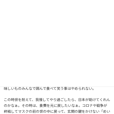
こちらはトイレ
「やさしい灯になったんじゃない？」って言ってね。経営者でもな
いのにコストなんて真剣に考える職員なんかいないって言われて
た。自分ちみたいには考えないよなぁって思ってたんだけどね。背
中押された気がして手紙を出すことができた。
でも、だからってお祭りもするしね。バーベキューもするし、出
前も取るし、おやつもいっぱい食べるし、無駄な事もあるけど美
味しいものみんなで囲んで食べて笑う事はやめられない。
この時世を耐えて、我慢してやり過ごしたら、日本が助けてくれん
のかなぁ。その時は、食費を元に戻したいなぁ。コロナや戦争が
終結してマスクの前の世の中に戻って、玄関の鍵をかけない「めい