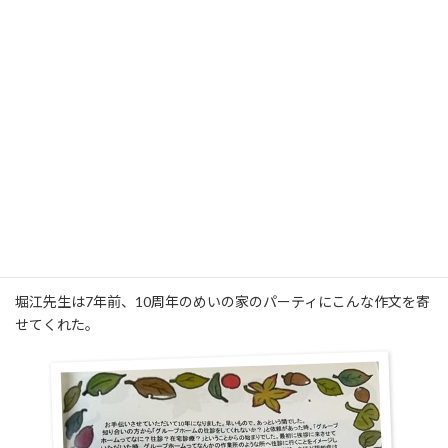
ないって言えない、言わない。感じ悪い高いとこから私たち見て、
難しい医療用語でまくし立てて説得する感じ（私の医者に対する
イメージ悪すぎやね笑）とにかく謝らないって思ってたんよね。と
ころが、堀江先生は「ごめんな。この人の死を無駄にしないよう
に頑張るしかない。ごめんな。」と云ってね いっぱい泣いてく
れた。私は、びっくりしすぎてただただ先生を見つめてた。かっ
こいい！！ものすごくかっこいい‼‼今思い出してもうるっとくる
その瞬間を私は絶対に忘れない。この人と、このお医者さんと一
緒に歩んだ17年は誇りなの！先生はいつも「で、どうしたい？」
と聞いてくれる。病気を治す医師ではなく、病気もひっくるめて
その人を診る、看る、見る、事ができて、生き方と同じくらい死
に方も大切にしてくれる。
堀江先生は7年前、10周年のめいの家のパーティにこんな作文を寄
せてくれた。