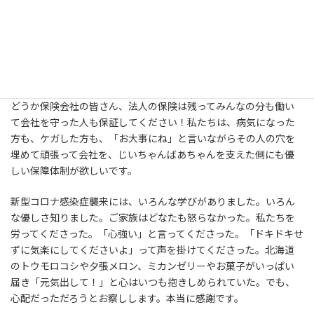
なくてね。10日、隔離期間の10日がんばろう！みんな次々帰って
くるから！って励まし合ってね。笑いあってね。次々コロナに感染
した職員はみんな「すみません、こんな大変な時に。皆を忙しく
させて。本当に申し訳ありません」とLINEしてくる。申し訳ない
って、こっちのセリフ。ごめんねぇ、ごめんねぇ。
どうか保険会社の皆さん、法人の保険は残ってみんなの分も働い
て会社を守った人も保証してください！私たちは、病気になった
方も、ケガした方も、「お大事にね」と言いながらその人の穴を
埋めて頑張って会社を、じいちゃんばあちゃんを支えた側にも優
しい保障体制が欲しいです。
新型コロナ感染症襲来には、いろんな学びがありました。いろん
な優しさ知りました。ご家族はどなたも怒らなかった。私たちを
労ってくださった。「心強い」と言ってくださった。「ドキドキせ
ずに気楽にしてくださいよ」って声を掛けてくださった。北海道
のトウモロコシや夕張メロン、ミカンゼリーやお菓子がいっぱい
届き「元気出して！」と心はいつも抱きしめられていた。でも、
心配だっただろうとお察しします。本当に感謝です。