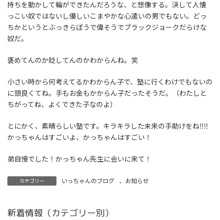
持ちを動かして輪ができたんだろうな、と想像する。決して人懐
っこい奴ではないし優しいこまやかな心遣いの男でもない。どっ
ちかというとぶっきらぼうで偉そうでブラックジョークだらけな
奴だ。
褒めてんのか貶してんのかわからんね。笑
小さい時から何考えてるかわからん子で、塾に行くわけでもないの
に頭良くてね。手もお金もかからん子だったそうだ。（わたしと
ちがってね、よくできた子なのよ）
とにかく、素晴らしい塾です。キラキラした未来の手助けをね‼‼
かっちゃんはすごいよ、かっちゃんはすごい！
弟自慢でした！かっちゃん先生に会いに来て！
いっちゃんのブログ
、
お知らせ
カテゴリー
新着情報（カテゴリー別）