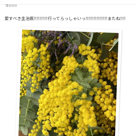
っ‼‼‼
愛すべき主治医‼‼‼‼‼行ってらっしゃいっ‼‼‼‼‼‼‼‼またね‼‼