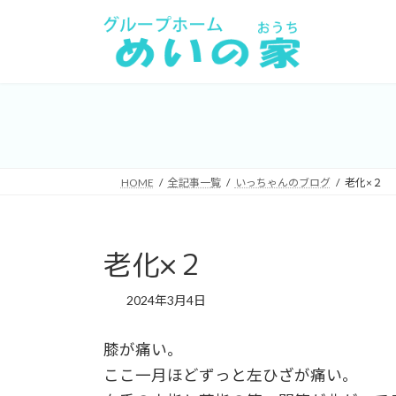
コ
ナ
ン
ビ
テ
ゲ
ン
ー
ツ
シ
へ
ョ
ス
ン
キ
に
HOME
全記事一覧
いっちゃんのブログ
老化×２
ッ
移
プ
動
老化×２
2024年3月4日
膝が痛い。
ここ一月ほどずっと左ひざが痛い。