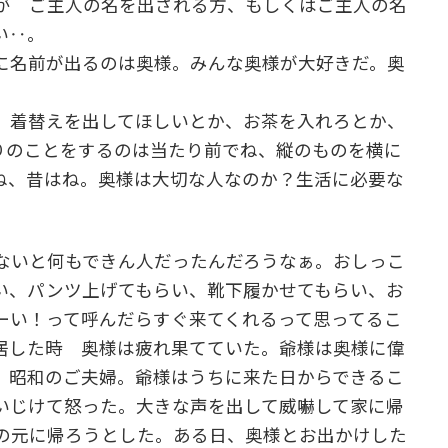
が ご主人の名を出される方、もしくはご主人の名
い‥。
に名前が出るのは奥様。みんな奥様が大好きだ。奥
。
 着替えを出してほしいとか、お茶を入れろとか、
りのことをするのは当たり前でね、縦のものを横に
ね、昔はね。奥様は大切な人なのか？生活に必要な
ないと何もできん人だったんだろうなぁ。おしっこ
い、パンツ上げてもらい、靴下履かせてもらい、お
ーい！って呼んだらすぐ来てくれるって思ってるこ
居した時 奥様は疲れ果てていた。爺様は奥様に偉
、昭和のご夫婦。爺様はうちに来た日からできるこ
いじけて怒った。大きな声を出して威嚇して家に帰
の元に帰ろうとした。ある日、奥様とお出かけした