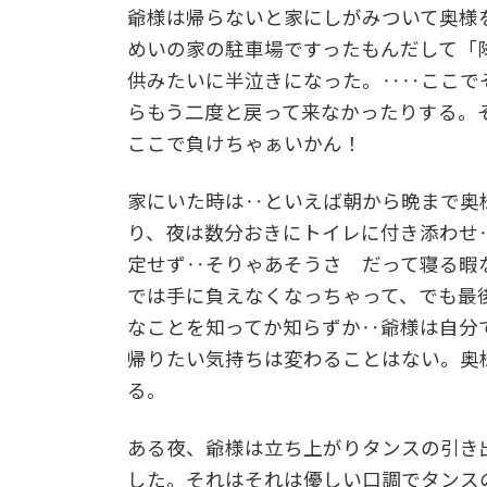
爺様は帰らないと家にしがみついて奥様
めいの家の駐車場ですったもんだして「
供みたいに半泣きになった。‥‥ここで
らもう二度と戻って来なかったりする。
ここで負けちゃぁいかん！
家にいた時は‥といえば朝から晩まで奥
り、夜は数分おきにトイレに付き添わせ
定せず‥そりゃあそうさ だって寝る暇
では手に負えなくなっちゃって、でも最
なことを知ってか知らずか‥爺様は自分
帰りたい気持ちは変わることはない。奥
る。
ある夜、爺様は立ち上がりタンスの引き
した。それはそれは優しい口調でタンス