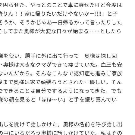
を困らせた。やっとのことで車に乗せたけど今度は
降りん！！家に帰りたいだけやないかー‼‼」と子
そうか、そうかじゃあ一日帰るかって言ったりした
そしてまた奥様が大変な日々が始まる‥‥としたら
様を使い、勝手に外に出て行って 奥様は探し回
‥奥様は大きなクマができて痩せていた。血圧も安
ないんだから。そんなこんなで認知症も進みご家族
後まで奥様は家で頑張ろうとされた‥優しい。そん
でできることは自分でするようになってきた。でも
様の顔を見ると「ほほ～い」と手を振り喜んでい
出しを開けて話しかけた。奥様の名前を呼び話し出
の中にいるだろう奥様に話しかけていた。私はその