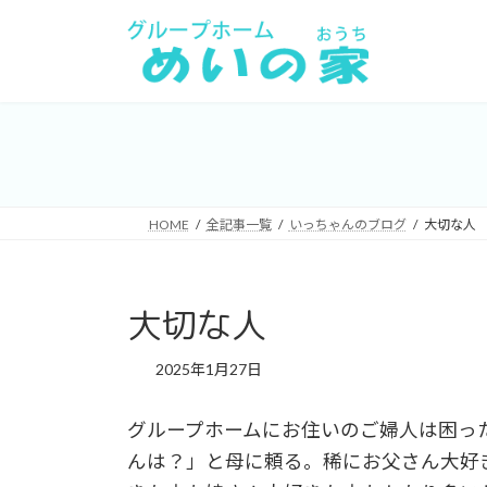
コ
ナ
ン
ビ
テ
ゲ
ン
ー
ツ
シ
へ
ョ
ス
ン
キ
に
HOME
全記事一覧
いっちゃんのブログ
大切な人
ッ
移
プ
動
大切な人
2025年1月27日
グループホームにお住いのご婦人は困っ
んは？」と母に頼る。稀にお父さん大好