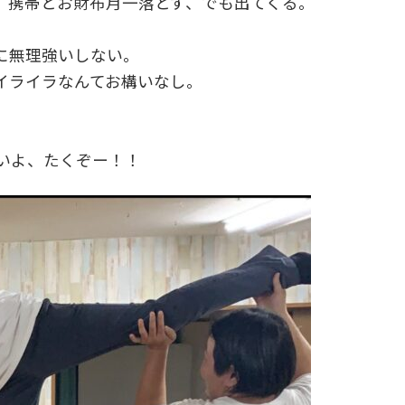
、携帯とお財布月一落とす、でも出てくる。
に無理強いしない。
イライラなんてお構いなし。
。
いよ、たくぞー！！