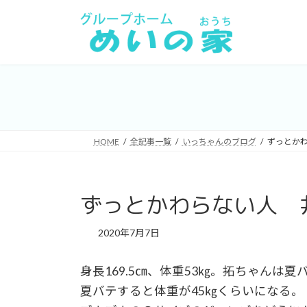
コ
ナ
ン
ビ
テ
ゲ
ン
ー
ツ
シ
へ
ョ
ス
ン
キ
に
HOME
全記事一覧
いっちゃんのブログ
ずっとか
ッ
移
プ
動
ずっとかわらない人 
2020年7月7日
身長169.5㎝、体重53㎏。拓ちゃんは夏
夏バテすると体重が45㎏くらいになる。