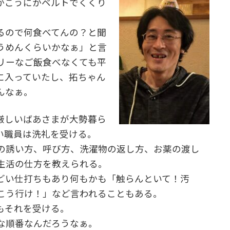
かこうにかベルトでくくり
るので何食べてんの？と聞
うめんくらいかなぁ」と言
リーなご飯食べなくても平
に入っていたし、拓ちゃん
んなぁ。
厳しいばあさまが大勢暮ら
い職員は洗礼を受ける。
の誘い方、呼び方、洗濯物の返し方、お薬の渡し
生活の仕方を教えられる。
どい仕打ちもあり何もかも「触らんといて！汚
こう行け！」など言われることもある。
もそれを受ける。
な順番なんだろうなぁ。