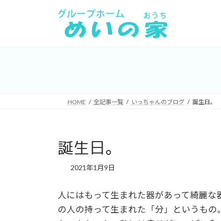
コ
ナ
ン
ビ
テ
ゲ
ン
ー
ツ
シ
へ
ョ
ス
ン
キ
に
HOME
全記事一覧
いっちゃんのブログ
誕生日。
ッ
移
プ
動
誕生日。
2021年1月9日
人にはもって生まれた器があって綺麗な
の人の持って生まれた「分」というもの