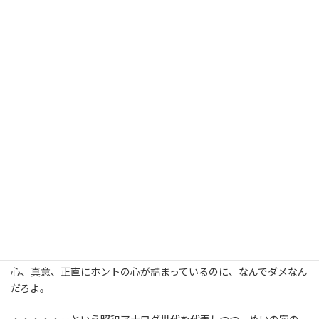
でも、いう事は聞いとく。若者たちは私のことを想って言ってくれ
てる。「ヤバいよ！」ってね。若者のふりをしようと頑張るつもり
はないけど、物分かりの悪い頑固なばばぁにはなりたくない。い
つも聞く耳と改める素直な心を持ち合わせておきたい。
「でもね」「だって」‥と言い訳ばっかしたくない・「はい‼‼」
「わかった！」と二つ返事はできなくても理解したいという気持
ちでちょっと時間をいただいて腑に落ちるまで考えたいと答える
ことにしてる。
「ルールよりモラル」は心に刺さった。
誰が決めたかわからんような規則より絶対善意の判断、良心が大
事！めいの家の理念にしたいくらいだわ！
私のブログはいつも私の全てで書いてんだけどなぁ。善意、良
心、真意、正直にホントの心が詰まっているのに、なんでダメなん
だろよ。