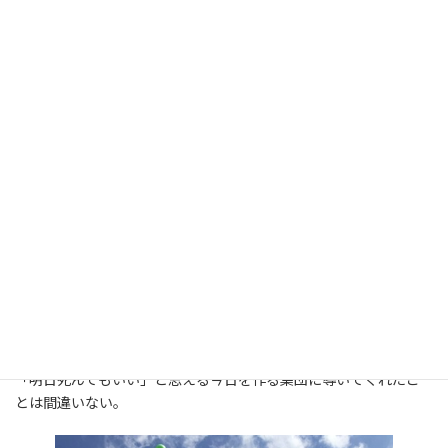
イ！！」とか言われるのに次もまた演説していた。何を言ってるの
かは誰にもわからないくらい活舌が悪い。笑 なぜ、うちで杖を
振り上げなかったかは全く分からない。わからないけどとても穏や
かで楽しそうな毎日に見えた。ご飯食べられなくなって点滴しても
らっても、点滴抜いてトイレ行っちゃうくらい元気だったんだけ
ど ある日大好きな女性職員がコーヒーを部屋に運んだ。ベッド
で一口飲ませてもらい、深い息を吐いた。幸せな最期だっ
た。 天国で奥さんに会った
ら優しくするんだよ。今までのことごめんねって言うんだよ。も
し奥さんが別の人と幸せに暮らしていたら声かけずにいなさい
よ。などたくさんのことを爺様に伝え送った。2007年8月のお話で
す。このころの私たちはまだまだ看取りが怖くてならんかったよ
うに思う。特にこの爺様が亡くなった8月にはこの爺様のほかに3
人の婆様を看取った。さすがに心が折れそうになっていた。毎日
喪服で、お通夜・・告別式・・看取り・・を繰り返していた。心
ボキボキの夏だったなぁ。そして、そして、この夏が私たちを強く
「明日死んでもいい」と思える今日を作る集団に導いてくれたこ
とは間違いない。