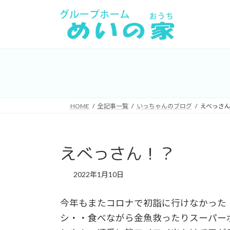
コ
ナ
ン
ビ
テ
ゲ
ン
ー
ツ
シ
へ
ョ
ス
ン
キ
に
HOME
全記事一覧
いっちゃんのブログ
えべっさ
ッ
移
プ
動
えべっさん！？
2022年1月10日
今年もまたコロナで初詣に行けなかった
シ・・食べながら金魚救ったりスーパー