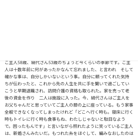
人はこの日 十数年ぶりに「妻の顔を正面から見ました」とおっ
しゃった。絹代さんは帰ってこられたご主人に「私を助けてくだ
さい。認知症になりました。あなたのこともじきにわからなくな
りますが、親せきやご近所の方々に私がご迷惑をかけないよう
に、私を助けてください。あなた様しか頼る宛てがございませ
ん。お願いします。私を助けてください。」と頭を下げたそう
だ。
ご主人58歳、絹代さん53歳のちょうど今くらいの季節です。ご主
人は十数年前に何があったかなんて忘れました、と言われ そして
確かな事は、自分しかいないという事。自分に頼ってくれた気持
ちが伝わったと、これから先の人生を共に手を繋いで過ごしてい
こうと早期退職され、訪問介護の資格も取られた。家を売って老
後の資金を作り 二人は施設に入った。今、絹代さんはご主人を
お父ちゃんだと思っていてご主人の膝の上に座っている。もう家事
全般できなくなってしまったけれど「どこへ行く時も。寝床に行く
時もトイレに行く時も食事もね、わたしじゃないと駄目なよう
で。困ったもんです」と言いながら照れたように笑っているご主人
は、新婚さんみたいだ。もつれた糸をほぐして、編みなおしたのは