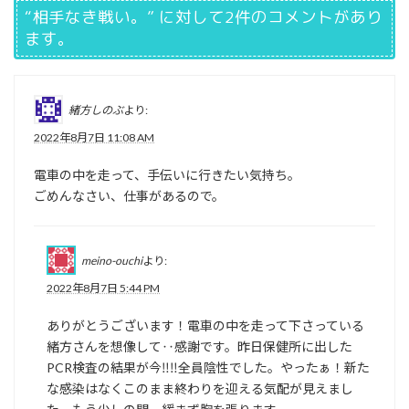
“
相手なき戦い。
” に対して2件のコメントがあり
ます。
緒方しのぶ
より:
2022年8月7日 11:08 AM
電車の中を走って、手伝いに行きたい気持ち。
ごめんなさい、仕事があるので。
meino-ouchi
より:
2022年8月7日 5:44 PM
ありがとうございます！電車の中を走って下さっている
緒方さんを想像して‥感謝です。昨日保健所に出した
PCR検査の結果が今‼‼全員陰性でした。やったぁ！新た
な感染はなくこのまま終わりを迎える気配が見えまし