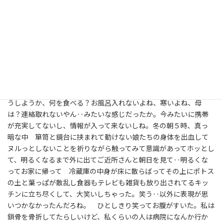
今回の地震でしんどい思いをされている方は、まさか！なこと
で、ね。今、不安な毎日だろうと少しだけどわかる。わたしは29
年前の１月１７日を思い出していた。阪神淡路大震災を伊丹市で
経験した私は、あの 毎日揺れに揺れて、電気もガスも出ない心
細い毎日。そのまままが甦った。伊丹駅がぺしゃんこになって神
戸の街は燃え続けた。近所のコンビニはガラスもバリバリでスー
パーの看板は斜めになっていた。大きく揺れたら死ぬのかな？と
か子供たちをどう抱えて逃げようかどこに逃げようか、ご飯はど
うしようか、何を食べる？お風呂入れないよね、寒いよね、母
は？連絡取れないやん‥みたいな感じだったか。今みたいに携帯
が充実してないし、情報が入って来ないしね。冬の朝５時、真っ
暗な中 箪笥と鏡台に挟まれて動けない娘たちの身体を出血して
ヌルっとしないことを祈りながら触ってみて意識があってホッとし
て、明るくなるまで外に出てご近所さんと朝日を見て‥明るくな
ってお家に帰って 冷蔵庫の中身が床に散らばってその上にポトス
の土と葉っぱが散乱し食器もテレビも雑貨も放り出されてるキッ
チンに立ち尽くして、大笑いしちゃった。笑う‥以外に表現が思
いつかなかったんだろね。 ひとしきり笑ってお腹がすいた。私は
鎖骨を骨折してたらしいけど、私くらいの人は病院になんか行か