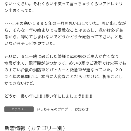
ない‥くらい。それくらい平気って言っちゃうくらいアドレナリ
ン出まくってた。
‥‥…その寒い１９９５年の一月を思い出していた。思い出しなが
ら、そんな一年の始まりでも素敵なことはあるし、救いは必ずあ
るから、諦めてしまわないでどうかどうか頑張って下さい。と思
いながらテレビを見ていた。
元旦に、６年一緒に過ごした婆様と母の妹のご主人が亡くなり
地震が来て、飛行機がぶつかって、めいの家のご近所では火事でも
のすごい台数の消防車とパトカーと救急車が連なっていた。２０
２４年の幕開けは、本当に大変なことだらけだけど、祈ることし
かできないけど、
どうか 良い年に‼‼‼良い年にしましょう‼‼‼‼
いっちゃんのブログ
、
お知らせ
カテゴリー
新着情報（カテゴリー別）