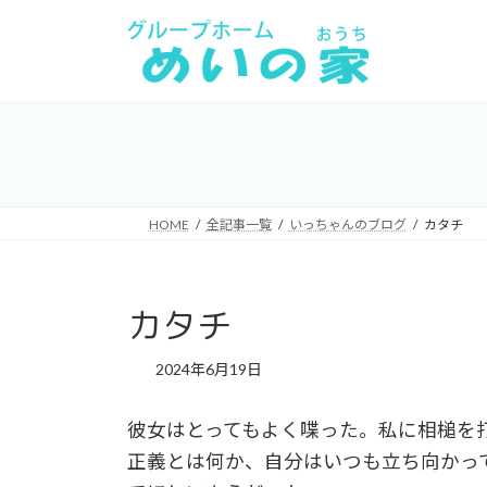
コ
ナ
ン
ビ
テ
ゲ
ン
ー
ツ
シ
へ
ョ
ス
ン
キ
に
HOME
全記事一覧
いっちゃんのブログ
カタチ
ッ
移
プ
動
カタチ
2024年6月19日
彼女はとってもよく喋った。私に相槌を
正義とは何か、自分はいつも立ち向かっ