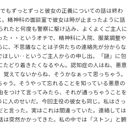
れでもずっとずっと彼女の正義についての話は終わ
じ。精神科の面談室で彼女は時が止まったように話
られたと何度も警察に駆け込み、よくよくご主人に
った・・というオチで、精神科に入院、服薬調整や
らに、不思議なことは子供たちの連絡先が分からな
でほしい‥というご主人からの申し出。「謎」に包
にたどり着きたくなるやん。認知症の人はね、悪意
。覚えてないからね、そうかなぁって思っちゃう。
ちゃう。そうやって忘れることを知っている悪意の
由をつけて言ってみたら、それが通っちゃうことを
うに人のせいだ。今回主役の彼女も同じ。私はさっ
だと言った。実はこれは間違っていた。連絡しては
話は突然かかってきた。私の中では「ストン」と腑