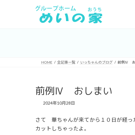
コ
ナ
ン
ビ
テ
ゲ
ン
ー
ツ
シ
へ
ョ
ス
ン
キ
に
HOME
全記事一覧
いっちゃんのブログ
前例Ⅳ 
ッ
移
プ
動
前例Ⅳ おしまい
2024年10月28日
さて 華ちゃんが来てから１０日が経っ
カットしちゃったよ。