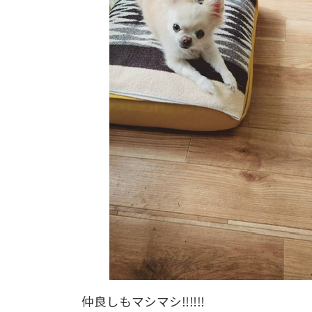
仲良しもマシマシ‼‼‼