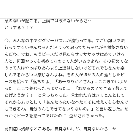
に傷ついちゃう。もちろん悲しいし辛い。泣くことだっていっぱい
ある。でも相手を傷つける気持ちは「なんで？]ってなんだよね。
思いやる事‥が苦手になるんだと思うなぁ。毎日毎日、小さな悪
意の諍いが起こる。正論では戦えないからさ‥
どうする？！？
今、みんなの中でジグソーパズルが流行ってる。すごい勢いで流
行ってすぐいやんなるんだろうって思ってたらそれが全然飽きない
んだわ。でね、もうピースだけ見たらサッササッサはめていける
人と、何回やっても初めてなのって人がいるのよね。その初めてな
のって人はやっぱりあんまり上達はしないけどそれでもなんか楽
しんでるからいい感じなんよね。その人がほかの人の落としたピ
ースを拾って「落ちたよ」「あーありがとさん」…ここまではよか
った。ここで終わったらよかった…。「わかるの？できる？教えて
あげようか？！」と言っちゃった。言われた方はきょとんとして
それからムッとして「あんたみたいなへたくそに教えてもらわんで
もできるわ。自分のんもできてないやないの。」と言い返した。せ
っかくピースを拾ってあげたのに…泣かされちゃった。
認知症は残酷なとこある。自覚ないけど、自覚ないから か