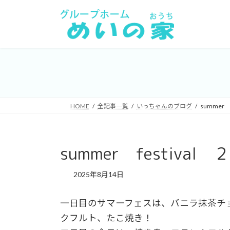
コ
ナ
ン
ビ
テ
ゲ
ン
ー
ツ
シ
へ
ョ
ス
ン
キ
に
HOME
全記事一覧
いっちゃんのブログ
summer f
ッ
移
プ
動
summer festival ２
2025年8月14日
一日目のサマーフェスは、バニラ抹茶チ
クフルト、たこ焼き！