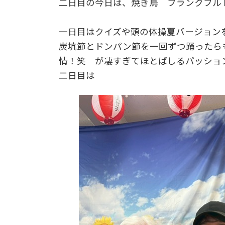
二日目の今日は、焼き鳥 フランクフル
一日目はクイズや頭の体操夏バージョン
炭坑節とドンパン節を一回ずつ踊ったら
情！笑 が凄すぎてほとばしるパッショ
二日目は