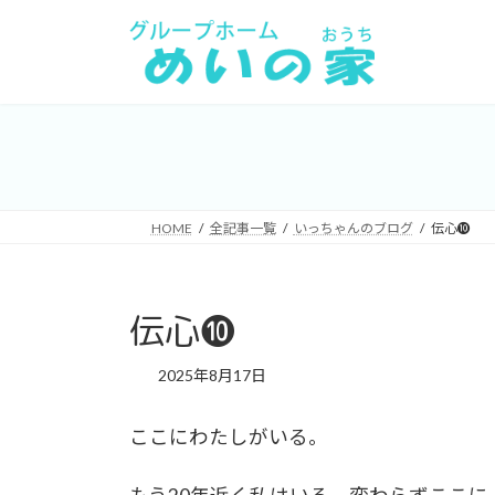
コ
ナ
ン
ビ
テ
ゲ
ン
ー
ツ
シ
へ
ョ
ス
ン
キ
に
HOME
全記事一覧
いっちゃんのブログ
伝心➓
ッ
移
プ
動
伝心➓
2025年8月17日
ここにわたしがいる。