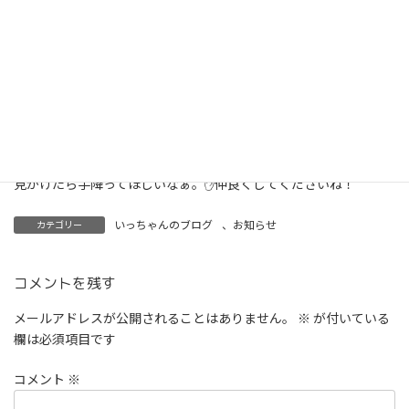
お酒撒いて、塩も撒いて、手を合わせてさぁスタート。
自己無きよう、一緒に頑張っていこうね、キャンバス君💑
見かけたら手降ってほしいなぁ。✋仲良くしてくださいね！
いっちゃんのブログ
、
お知らせ
カテゴリー
コメントを残す
メールアドレスが公開されることはありません。
※
が付いている
欄は必須項目です
コメント
※