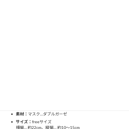
商品名：
「手作り立体マスク」
素材：
マスク…ダブルガーゼ
サイズ：
freeサイズ
横幅… 約22cm、縦幅… 約10～15cm