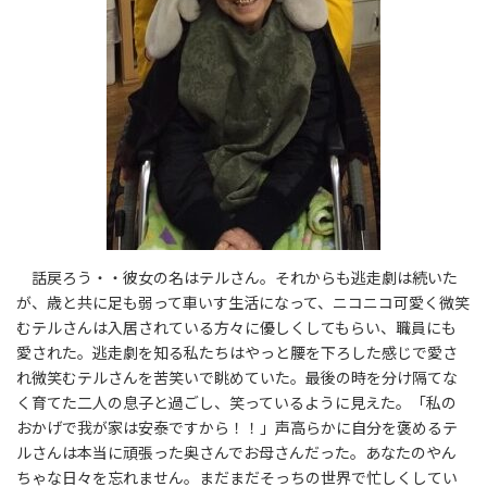
話戻ろう・・彼女の名はテルさん。それからも逃走劇は続いた
が、歳と共に足も弱って車いす生活になって、ニコニコ可愛く微笑
むテルさんは入居されている方々に優しくしてもらい、職員にも
愛された。逃走劇を知る私たちはやっと腰を下ろした感じで愛さ
れ微笑むテルさんを苦笑いで眺めていた。最後の時を分け隔てな
く育てた二人の息子と過ごし、笑っているように見えた。「私の
おかげで我が家は安泰ですから！！」声高らかに自分を褒めるテ
ルさんは本当に頑張った奥さんでお母さんだった。あなたのやん
ちゃな日々を忘れません。まだまだそっちの世界で忙しくしてい