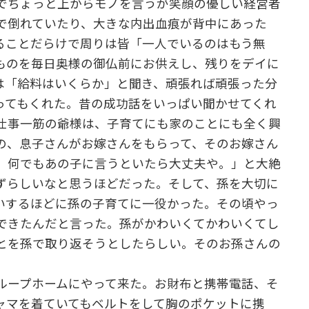
でちょっと上からモノを言うが笑顔の優しい経営者
で倒れていたり、大きな内出血痕が背中にあった
ることだらけで周りは皆「一人でいるのはもう無
ものを毎日奥様の御仏前にお供えし、残りをデイに
は「給料はいくらか」と聞き、頑張れば頑張った分
ってもくれた。昔の成功話をいっぱい聞かせてくれ
仕事一筋の爺様は、子育てにも家のことにも全く興
の、息子さんがお嫁さんをもらって、そのお嫁さん
。何でもあの子に言うといたら大丈夫や。」と大絶
ずらしいなと思うほどだった。そして、孫を大切に
いするほどに孫の子育てに一役かった。その頃やっ
できたんだと言った。孫がかわいくてかわいくてし
とを孫で取り返そうとしたらしい。そのお孫さんの
。
ループホームにやって来た。お財布と携帯電話、そ
ャマを着ていてもベルトをして胸のポケットに携