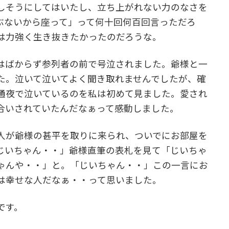
しそうにしてはいたし、立ち上がれない力のなさを
ぶないから座って」って何十回何百回言っただろ
は力強く生き抜きたかったのだろうな。
はばからず参列者の前で号泣されました。爺様と一
た。泣いて泣いてよく聞き取れませんでしたが、確
通夜で泣いているのを私は初めて見ました。愛され
合いされていたんだなぁって感動しました。
人が爺様の甚平を取りに来られ、ついでにお部屋を
じいちゃん・・」爺様直筆の表札を見て「じいちゃ
ゃんや・・」と。「じいちゃん・・」この一言にお
は幸せな人だなぁ・・って思いました。
です。