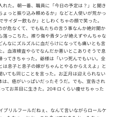
入れた。朝一番、職員に「今日の予定は？」と聞き
ちょっと振り込み頼めるか」などと人使いが荒かっ
なでサイダー飲もか」としわくちゃの顔で笑った。
のが危なくて、でも私たちの言う事なんか絶対聞か
も落っこちた。擦り傷や青タンが絶えずやんちゃな
どんなにズルズルに血だらけになっても痛いとも言
た。血液検査やらでなんだか悪いとこありそうで息
帰ってきちゃった。爺様は「いつ死んでもいい。全
とは息子と息子の嫁がちゃんとやるからええよ」と
聞いても同じことを言った。お正月は迎えられない
体は、癌がいっぱいだったそうだ。でも、宣告され
ってお茶目に生きた。20キロくらい痩せちゃった
エイプリルフールだねぇ、なんて言いながらロールケ