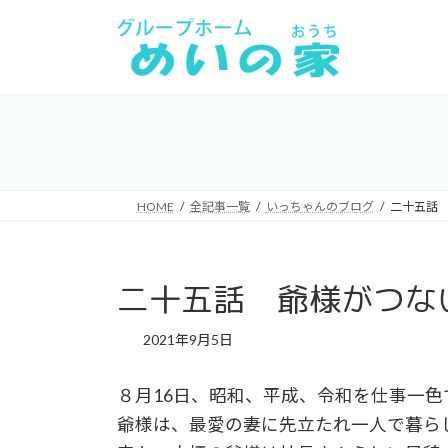
コ
ナ
ン
ビ
テ
ゲ
ン
ー
ツ
シ
へ
ョ
ス
ン
キ
に
HOME
全記事一覧
いっちゃんのブログ
二十五話
ッ
移
プ
動
二十五話 爺様がつな
2021年9月5日
８月16日、昭和、平成、令和を仕事一
爺様は、最愛の妻に先立たれ一人で暮ら