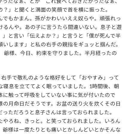
かったなぁ、とか これ食べておきたかったなぁ、
いの？」と聞くと満面の笑顔で首を横に振った。
んでもかまん。孫がかわいいええ奴らや。頑張れっ
けるんや。あの子に言うたら間違いない。息子と遊
。」と言い「伝えよか？」と言うと「僕が死んで半
願いします」と私の右手の親指をギュッと掴んだ。
 爺様、今日、約束を守りました。半月経ったの
、右手で敬礼のような格好をして「おやすみ」って
な寝息を立ててよく眠っていました。1時間後、朝
体に触って呼吸をしていない事に気が付いたので
奥様の月命日だそうです。お盆の送り火を炊くその日
だっただろうと息子さんは言っておられました。
たやろね、きっと。と笑っておられました。いろん
、爺様は一度たりとも痛いとかしんどいとかそんな