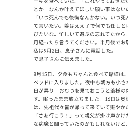
ーキを食べていた。「これやっておきた
とか なんか叶えてほしい願い事はな
「いつ死んでも後悔なんかない。いつ死
て言いたい。嫁はええ子で何でも任しと
びたいな。忙しいて遊ぶの忘れてたから
月経ったら言うてください。半月後でお
私は9月2日、息子さんに電話した。
で息子さんに伝えました。
8月15日、夕食もちゃんと食べて爺様は
ベッドに入りました。夜中も朝方も小さ
日が昇り おむつを見ておこうと爺様の
す。眠ったまま旅立ちました。16日は
は、先祖代々皆が帰って来ていて賑やか
「さあ行こう！」って親父が掛け声かけ
な病魔と闘っていたのかもしれないけど