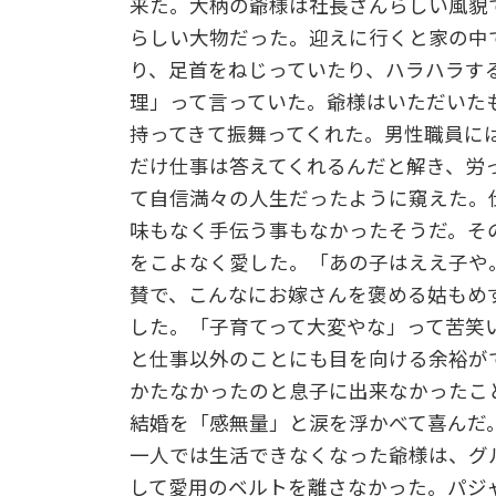
来た。大柄の爺様は社長さんらしい風貌
らしい大物だった。迎えに行くと家の中
り、足首をねじっていたり、ハラハラす
理」って言っていた。爺様はいただいた
持ってきて振舞ってくれた。男性職員に
だけ仕事は答えてくれるんだと解き、労
て自信満々の人生だったように窺えた。
味もなく手伝う事もなかったそうだ。そ
をこよなく愛した。「あの子はええ子や
賛で、こんなにお嫁さんを褒める姑もめ
した。「子育てって大変やな」って苦笑
と仕事以外のことにも目を向ける余裕が
かたなかったのと息子に出来なかったこ
結婚を「感無量」と涙を浮かべて喜んだ
一人では生活できなくなった爺様は、グ
して愛用のベルトを離さなかった。パジ