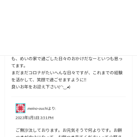
小野
より:
2022年12月31日 7:19 PM
ご無沙汰しております(⁠ ⁠ꈍ⁠ᴗ⁠ꈍ⁠)
母と手作りしていたおせち料理、今年も何とか作り終えま
した。
こうして母を懐かしく、楽しい思い出ばかりを思い出すの
も、めいの家で過ごした日々のおかけだなーといつも思っ
てます。
まだまだコロナがたいへんな日々ですが、これまでの経験
を活かして、笑顔で過ごせますように‼
良いお年をお迎え下さい(⁠◠⁠‿⁠◕⁠)
meino-ouchi
より:
2023年1月1日 3:51 PM
ご無沙汰しております。お元気そうで何よりです。お餅