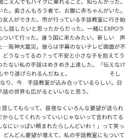
聞こえんでもバイクに乗れること、知らんかった。
いた。奥さんもろう者で、お腹に赤ちゃんがいた。
の友人ができた。市が行っている手話教室に行き始
し話したいと思ったからだった。一緒にEXPOラ
もついて行った。違う国に来たみたい、新しい 声
た‥阪神大震災。彼らは字幕のないテレビ画面が不
、どうなってるの？って不安と小さな子を抱えてう
つたない私の手話はめきめき上達した。「伝えなけ
、何でもやり遂げられるんだねぇ。 そし
題になり、今 手話教室が込み合っているらしい。日
手話の世界も広がるといいなと思う。
を貸してもらって、昼夜なくいろんな要望が送られ
だからしてくれたっていいじゃないって言われてる
んなにいっぱい頼まれたらしんどいわ！」って笑っ
。どんどん要望が増えて、私の手話教室にもついて