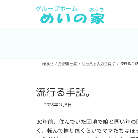
コ
ナ
ン
ビ
テ
ゲ
ン
ー
ツ
シ
へ
ョ
ス
ン
キ
に
HOME
全記事一覧
いっちゃんのブログ
流行る手
ッ
移
プ
動
流行る手話。
2023年2月5日
30年前、住んでいた団地で娘と同い年
く、転んで擦り傷くらいでママたちはほ