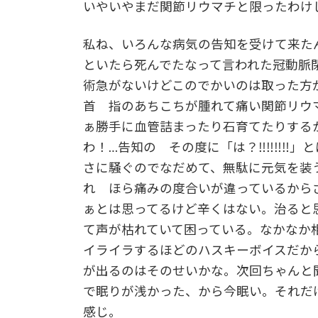
いやいやまだ関節リウマチと限ったわけ
私ね、いろんな病気の告知を受けて来た
といたら死んでたなって言われた冠動脈
術急がないけどこのでかいのは取った方
首 指のあちこちが腫れて痛い関節リウ
ぁ勝手に血管詰まったり石育てたりする
わ！…告知の その度に「は？‼‼‼‼」
さに騒ぐのでなだめて、無駄に元気を装
れ ほら痛みの度合いが違っているから
ぁとは思ってるけど辛くはない。治ると
て声が枯れていて困っている。なかなか
イライラするほどのハスキーボイスだか
が出るのはそのせいかな。次回ちゃんと
で眠りが浅かった、から今眠い。それだ
感じ。