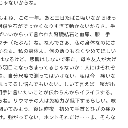
じゃないからな。
んよね、この一年。あと三日たばこ吸いながらほっ
閉鎖や石がでっかくなりすぎて動かないからさ、手
がいいからって言われた腎臓結石と血尿、膝 手
マチ（たぶん）ね。なんでさぁ、私の身体なのにさ
かなぁ。私の身体よ、何の断りもなくやめてほしい
とはなるけど、悲観はしないで来た。母や友人が大げ
う羽目になっちまってるじゃないか！人にはそれぞ
さ、自分尺度で測ってはいけない。私は今 痛いな
思ってるし悩んでもいない。しいて言えば 咳が出
相手に言いたいことが伝わらんからイライラする。
らね。リウマチの人は免疫力が低下するらしい。咳
聞いてみよう。後は昨夜 初めて手首とひざの痛み
け。強がってない。ホントそれだけ‥‥ま、そんな