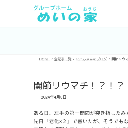
コ
ナ
ン
ビ
テ
ゲ
ン
ー
ツ
シ
へ
ョ
ス
ン
キ
に
HOME
全記事一覧
いっちゃんのブログ
関節リウ
ッ
移
プ
動
関節リウマチ！？！？
2024年4月8日
ある日、左手の第一関節が突き指したみ
先日「老化×２」で書いたが、そうでも