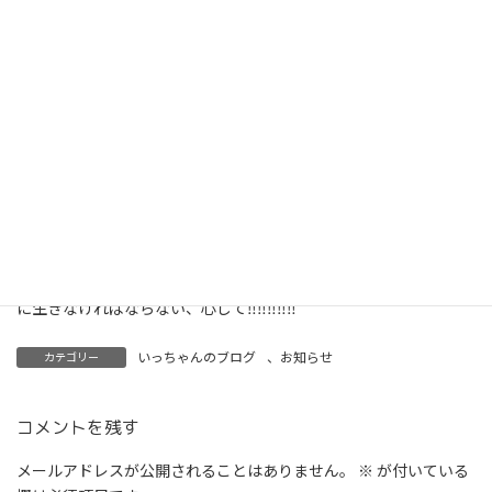
全員大事な家族です。
わんにゃん愛する人に悪人は絶対いない。
私たち人間も、わんにゃんたちに嫌われんよう誠実に真摯に謙虚
に生きなければならない、心して‼‼‼‼‼
いっちゃんのブログ
、
お知らせ
カテゴリー
コメントを残す
メールアドレスが公開されることはありません。
※
が付いている