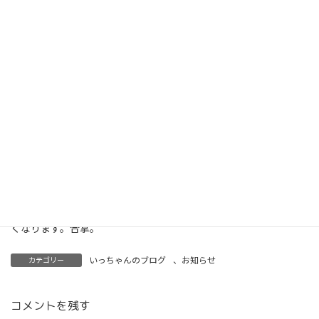
だなって。最後になるなら、何を飲もうか 身体を拭こうか 何
を話そうか‥‥楽になるならもう頑張らんでいいという思いと、も
う一回奇跡起こすんかなっていう思いと 交差し続ける。そんな
ことを考えあぐねている間に静かに眠ったまま‥お別れの時は来
た。慌ただしく医者、看護師、家族さんが来られる前に私らなり
のお別れをする。手足を真っすぐにして体の向きを固めていたも
のや包帯や胸にあてたタオルを全部取る。自由に どこへでも自
由に飛んでいけるように。温かいモリさんの手を握って胸を撫でて
昔話に花を咲かせさよならを言う。看護師さんが到着したら一緒
に身体を拭いてお化粧する。一番モリさんらしいお洋服を着る。
そして、ご家族と一緒にめいの家を出て行かれる。私らの仕事は
ここで終わる。さよなら‥で終わる。
また一人、めいの家を賑やかに彩ってくれた婆様が逝った。寂し
くなります。合掌。
いっちゃんのブログ
、
お知らせ
カテゴリー
コメントを残す