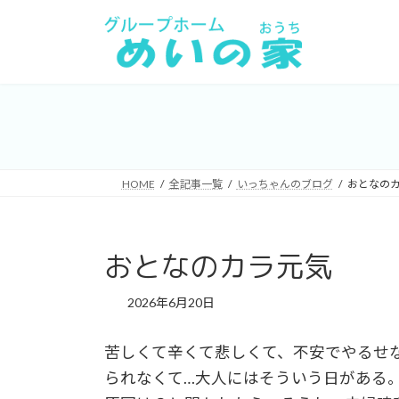
コ
ナ
ン
ビ
テ
ゲ
ン
ー
ツ
シ
へ
ョ
ス
ン
キ
に
HOME
全記事一覧
いっちゃんのブログ
おとなの
ッ
移
プ
動
おとなのカラ元気
2026年6月20日
苦しくて辛くて悲しくて、不安でやるせ
られなくて…大人にはそういう日がある