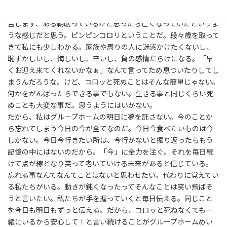
は殆ど皆さんコロっと死にたいとおしゃった。コロッと・・とい
うのはたぶん老衰で という意味で病気もせずに人生を全うして
苦しまず、ある朝眠っているかと思ったら亡くなっていたというよ
うな感じだと思う。ピンピンコロリということだ。段々歳を取って
きて私にも少しわかる。家族や周りの人に迷惑かけたくないし、
恥ずかしいし、悔しいし、辛いし、負の感情だらけになる。「早
くお迎え来てくれないかなぁ」なんて言ってため息ついたりしてし
まうんだろうな。けど、コロッと死ぬことはそんな簡単じゃない。
何かをがんばったらできる事でもない。生きる事と同じくらい死
ぬことも大変な事だ。思うようにはいかない。
だから、私はグループホームの明日に夢を託さない。今のことか
ら忘れてしまう今日の今が全てなのだ。今日今食べたいものは今
しかない。今日今行きたい所は、今行かないと振り返ったらもう
記憶の中にはないのだから。「今」に全力を注ぐ。それを毎日続
けて点が線となり笑って老いていける未来があると信じている。
忘れる事なんてなんてことはないと思わせたい。代わりに覚えてい
る私たちがいる。動きが鈍くなったってそんなことは笑い飛ばそ
うと言いたい。私たちが手を握っていくと毎日伝える。同じこと
を今日も明日もずっと伝える。だから、コロッと死ねなくても一
緒にいるから安心して！と言い続けることがグループホームめい