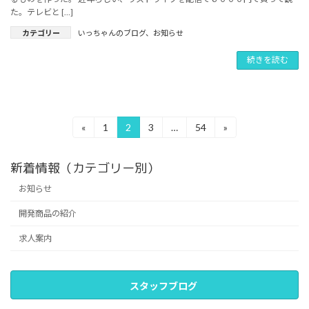
た。テレビと […]
カテゴリー
いっちゃんのブログ
、
お知らせ
続きを読む
投
«
1
2
3
…
54
»
固
固
固
固
定
定
定
定
稿
ペ
ペ
ペ
ペ
新着情報（カテゴリー別）
の
ー
ー
ー
ー
ジ
ジ
ジ
ジ
お知らせ
ペ
開発商品の紹介
ー
ジ
求人案内
送
り
スタッフブログ