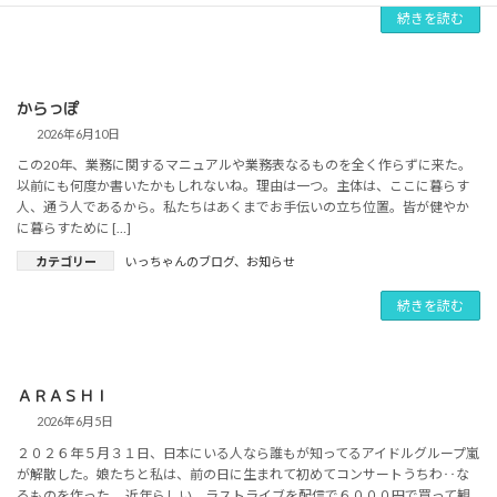
続きを読む
からっぽ
2026年6月10日
この20年、業務に関するマニュアルや業務表なるものを全く作らずに来た。
以前にも何度か書いたかもしれないね。理由は一つ。主体は、ここに暮らす
人、通う人であるから。私たちはあくまでお手伝いの立ち位置。皆が健やか
に暮らすために […]
カテゴリー
いっちゃんのブログ
、
お知らせ
続きを読む
ＡＲＡＳＨＩ
2026年6月5日
２０２６年５月３１日、日本にいる人なら誰もが知ってるアイドルグループ嵐
が解散した。娘たちと私は、前の日に生まれて初めてコンサートうちわ‥な
るものを作った。 近年らしい、ラストライブを配信で６０００円で買って観