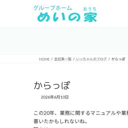
コ
ナ
ン
ビ
テ
ゲ
ン
ー
ツ
シ
へ
ョ
ス
ン
キ
に
HOME
全記事一覧
いっちゃんのブログ
からっぽ
ッ
移
プ
動
からっぽ
2026年6月10日
この20年、業務に関するマニュアルや
書いたかもしれないね。