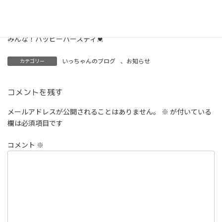
どうかどうか‥・明日も明後日もその次の日もそのずっと先ま
で‥健やかですように。
みんな！ハッピーバースディ💓
いっちゃんのブログ
、
お知らせ
カテゴリー
コメントを残す
メールアドレスが公開されることはありません。
※
が付いている
欄は必須項目です
コメント
※